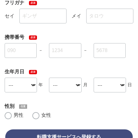
フリガナ
セイ
メイ
携帯番号
－
－
生年月日
年
月
日
性別
男性
女性
転職支援サービスへ登録する