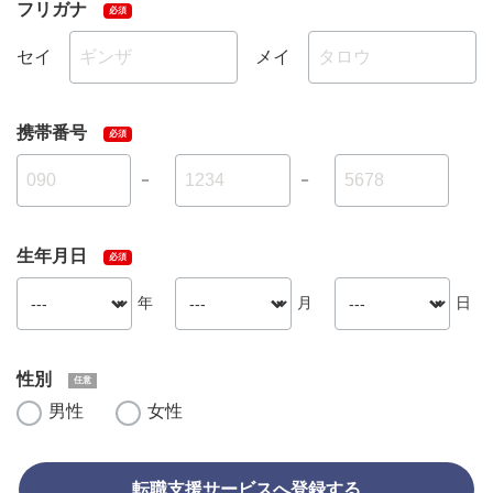
フリガナ
セイ
メイ
携帯番号
－
－
生年月日
年
月
日
性別
男性
女性
転職支援サービスへ登録する