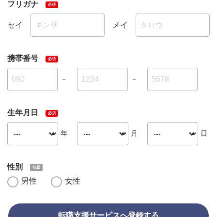
フリガナ
セイ
メイ
携帯番号
－
－
生年月日
年
月
日
性別
男性
女性
転職支援サービスへ登録する