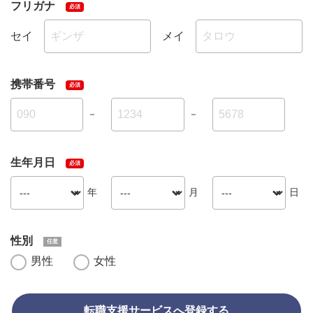
フリガナ
セイ
メイ
携帯番号
－
－
生年月日
年
月
日
性別
男性
女性
転職支援サービスへ登録する