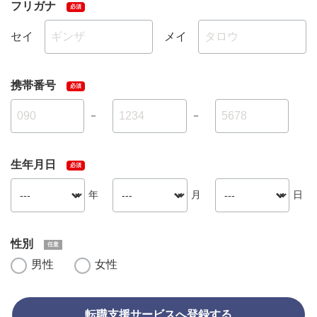
フリガナ
セイ
メイ
携帯番号
－
－
生年月日
年
月
日
性別
男性
女性
転職支援サービスへ登録する