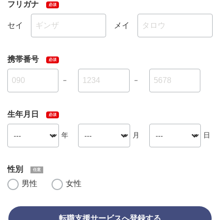
フリガナ
セイ
メイ
携帯番号
－
－
生年月日
年
月
日
性別
男性
女性
転職支援サービスへ登録する