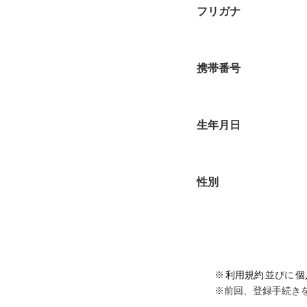
フリガナ
携帯番号
生年月日
性別
※
利用規約
並びに
個
※前回、登録手続き