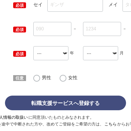
セイ
メイ
－
－
年
月
男性
女性
転職支援サービスへ登録する
人情報の取扱い
に同意頂いたものとみなされます。
を途中で中断された方や、改めてご登録をご希望の方は、
こちら
からお