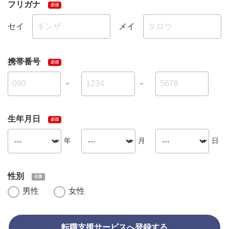
フリガナ
セイ
メイ
携帯番号
－
－
生年月日
年
月
日
性別
男性
女性
転職支援サービスへ登録する