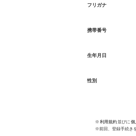
フリガナ
携帯番号
生年月日
性別
※
利用規約
並びに
個
※前回、登録手続き