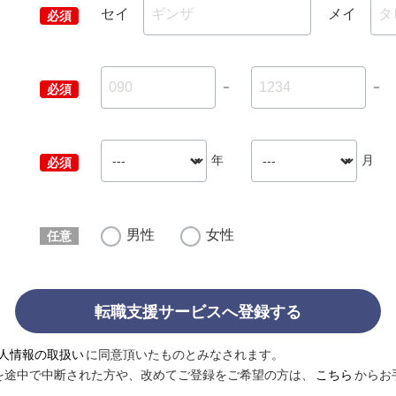
セイ
メイ
－
－
年
月
男性
女性
転職支援サービスへ登録する
人情報の取扱い
に同意頂いたものとみなされます。
を途中で中断された方や、改めてご登録をご希望の方は、
こちら
からお