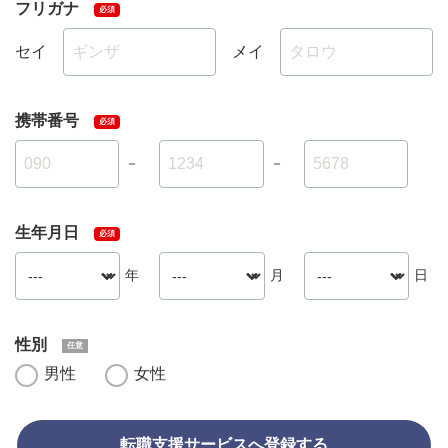
フリガナ
セイ
メイ
携帯番号
－
－
生年月日
年
月
日
性別
男性
女性
転職支援サービスへ登録する