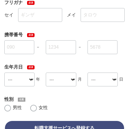
フリガナ
セイ
メイ
携帯番号
－
－
生年月日
年
月
日
性別
男性
女性
転職支援サービスへ登録する