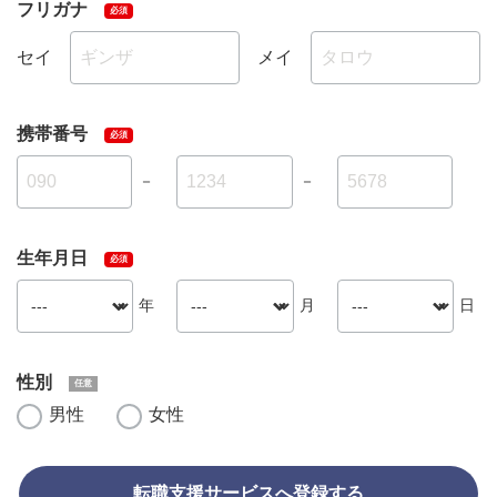
フリガナ
セイ
メイ
携帯番号
－
－
生年月日
年
月
日
性別
男性
女性
転職支援サービスへ登録する