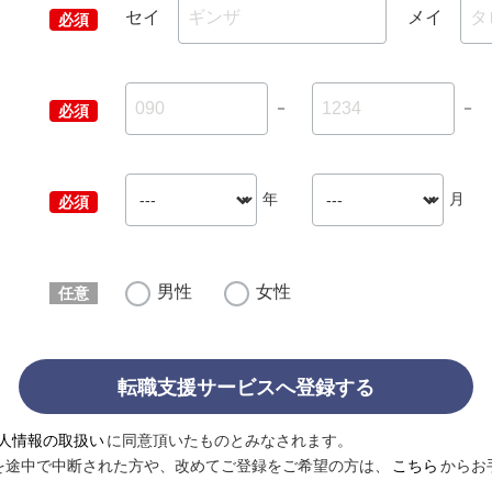
セイ
メイ
－
－
年
月
男性
女性
転職支援サービスへ登録する
人情報の取扱い
に同意頂いたものとみなされます。
を途中で中断された方や、改めてご登録をご希望の方は、
こちら
からお