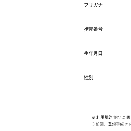
フリガナ
携帯番号
生年月日
性別
※
利用規約
並びに
個
※前回、登録手続き