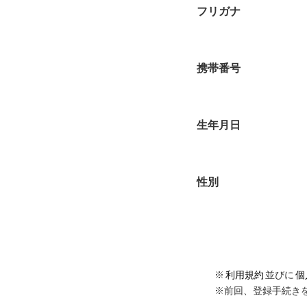
フリガナ
携帯番号
生年月日
性別
※
利用規約
並びに
個
※前回、登録手続き