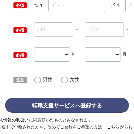
セイ
メイ
－
－
年
月
男性
女性
転職支援サービスへ登録する
人情報の取扱い
に同意頂いたものとみなされます。
を途中で中断された方や、改めてご登録をご希望の方は、
こちら
からお