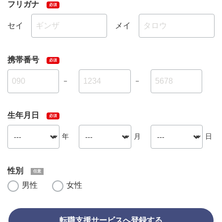
フリガナ
セイ
メイ
携帯番号
－
－
生年月日
年
月
日
性別
男性
女性
転職支援サービスへ登録する