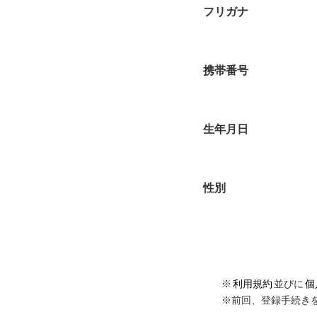
フリガナ
携帯番号
生年月日
性別
※
利用規約
並びに
個
※前回、登録手続き