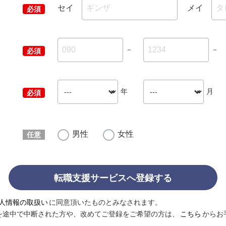
セイ
メイ
－
－
年
月
男性
女性
転職支援サービスへ登録する
人情報の取扱い
に同意頂いたものとみなされます。
を途中で中断された方や、改めてご登録をご希望の方は、
こちら
からお