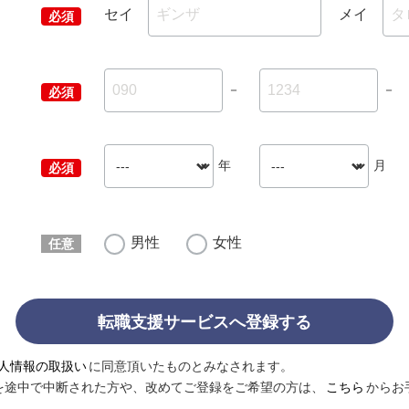
セイ
メイ
－
－
年
月
男性
女性
転職支援サービスへ登録する
人情報の取扱い
に同意頂いたものとみなされます。
を途中で中断された方や、改めてご登録をご希望の方は、
こちら
からお