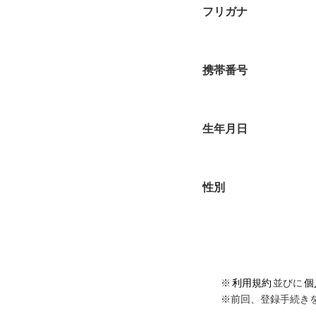
フリガナ
携帯番号
生年月日
性別
※
利用規約
並びに
個
※前回、登録手続き