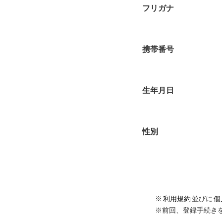
フリガナ
携帯番号
生年月日
性別
※
利用規約
並びに
個
※前回、登録手続き