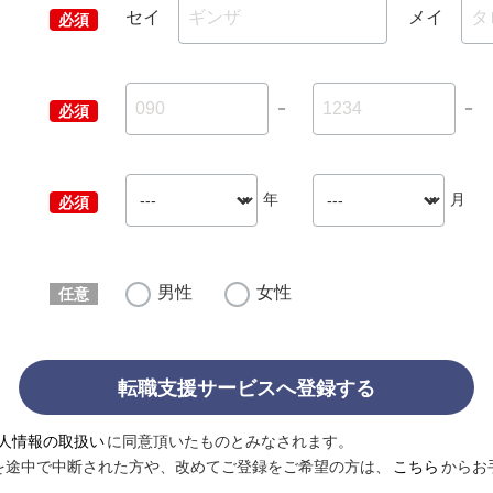
セイ
メイ
－
－
年
月
男性
女性
転職支援サービスへ登録する
人情報の取扱い
に同意頂いたものとみなされます。
を途中で中断された方や、改めてご登録をご希望の方は、
こちら
からお