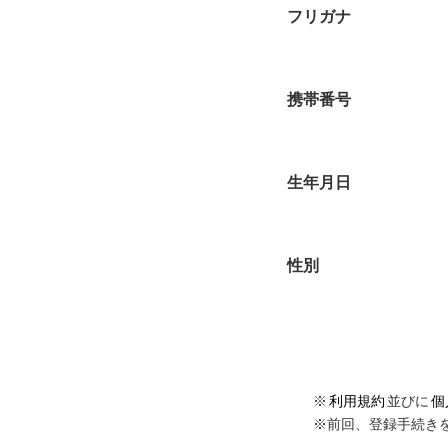
フリガナ
携帯番号
生年月日
性別
※
利用規約
並びに
個
※前回、登録手続き