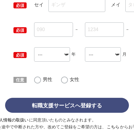
セイ
メイ
－
－
年
月
男性
女性
転職支援サービスへ登録する
人情報の取扱い
に同意頂いたものとみなされます。
を途中で中断された方や、改めてご登録をご希望の方は、
こちら
からお