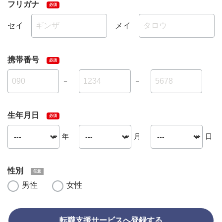
フリガナ
セイ
メイ
携帯番号
－
－
生年月日
年
月
日
性別
男性
女性
転職支援サービスへ登録する