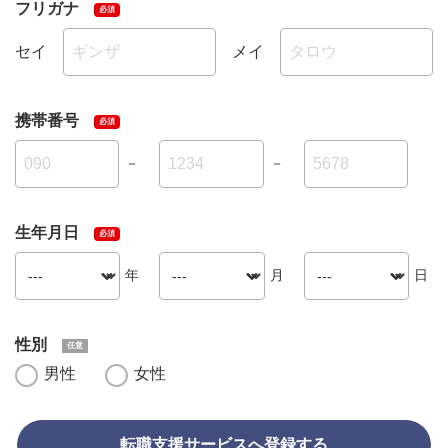
フリガナ
セイ
メイ
携帯番号
－
－
生年月日
年
月
日
性別
男性
女性
転職支援サービスへ登録する