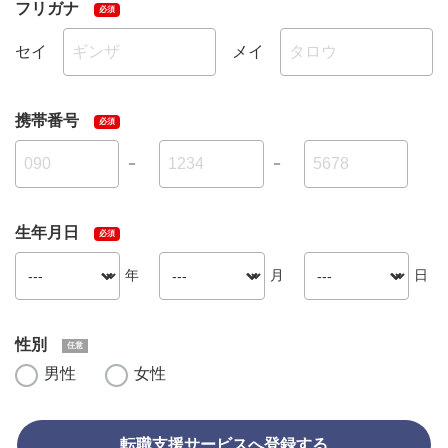
フリガナ
セイ
メイ
携帯番号
－
－
生年月日
年
月
日
性別
男性
女性
転職支援サービスへ登録する