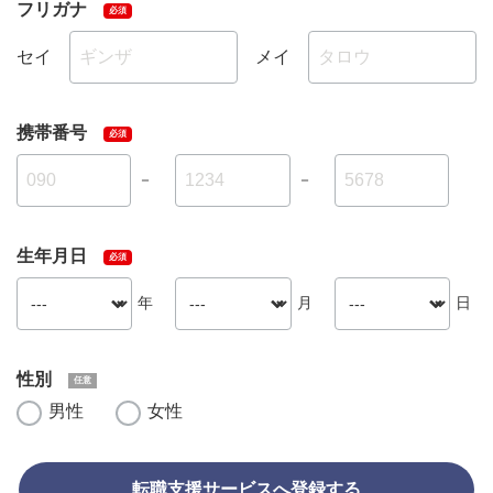
フリガナ
セイ
メイ
携帯番号
－
－
生年月日
年
月
日
性別
男性
女性
転職支援サービスへ登録する