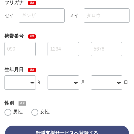
フリガナ
セイ
メイ
携帯番号
－
－
生年月日
年
月
日
性別
男性
女性
転職支援サービスへ登録する