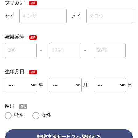
フリガナ
セイ
メイ
携帯番号
－
－
生年月日
年
月
日
性別
男性
女性
転職支援サービスへ登録する