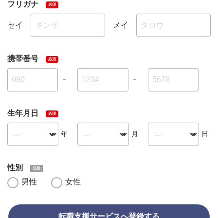
フリガナ
セイ
メイ
携帯番号
－
－
生年月日
年
月
日
性別
男性
女性
転職支援サービスへ登録する