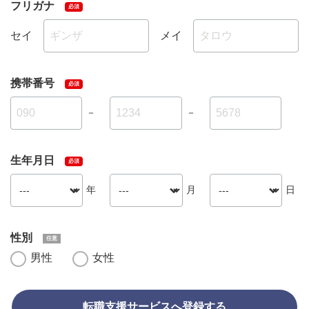
フリガナ
セイ
メイ
携帯番号
－
－
生年月日
年
月
日
性別
男性
女性
転職支援サービスへ登録する