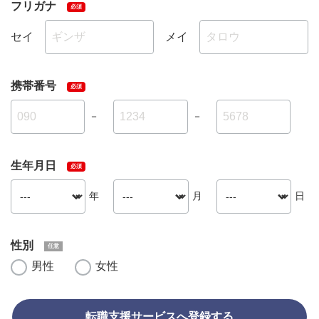
フリガナ
セイ
メイ
携帯番号
－
－
生年月日
年
月
日
性別
男性
女性
転職支援サービスへ登録する