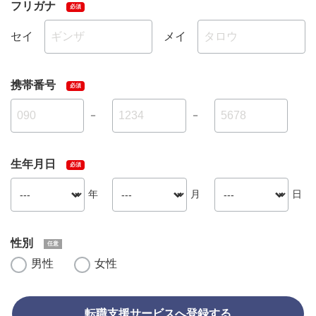
フリガナ
セイ
メイ
携帯番号
－
－
生年月日
年
月
日
性別
男性
女性
転職支援サービスへ登録する