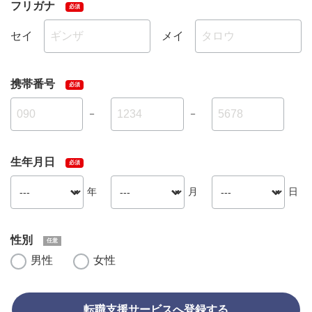
フリガナ
セイ
メイ
携帯番号
－
－
生年月日
年
月
日
性別
男性
女性
転職支援サービスへ登録する