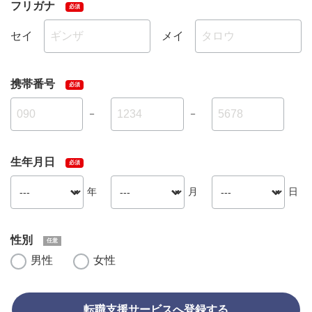
フリガナ
セイ
メイ
携帯番号
－
－
生年月日
年
月
日
性別
男性
女性
転職支援サービスへ登録する