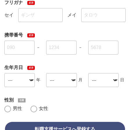
フリガナ
セイ
メイ
携帯番号
－
－
生年月日
年
月
日
性別
男性
女性
転職支援サービスへ登録する