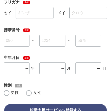
フリガナ
セイ
メイ
携帯番号
－
－
生年月日
年
月
日
性別
男性
女性
転職支援サービスへ登録する