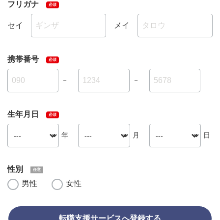
フリガナ
セイ
メイ
携帯番号
－
－
生年月日
年
月
日
性別
男性
女性
転職支援サービスへ登録する