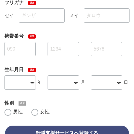
フリガナ
セイ
メイ
携帯番号
－
－
生年月日
年
月
日
性別
男性
女性
転職支援サービスへ登録する