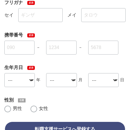
フリガナ
セイ
メイ
携帯番号
－
－
生年月日
年
月
日
性別
男性
女性
転職支援サービスへ登録する