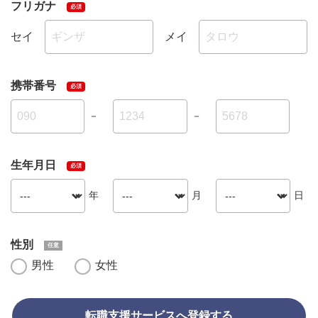
フリガナ
セイ
メイ
携帯番号
－
－
生年月日
年
月
日
性別
男性
女性
転職支援サービスへ登録する