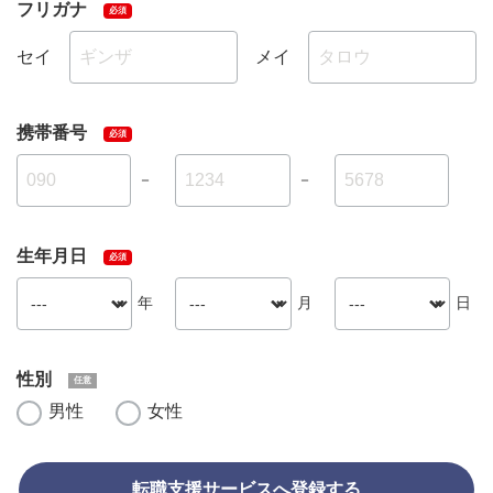
フリガナ
セイ
メイ
携帯番号
－
－
生年月日
年
月
日
性別
男性
女性
転職支援サービスへ登録する