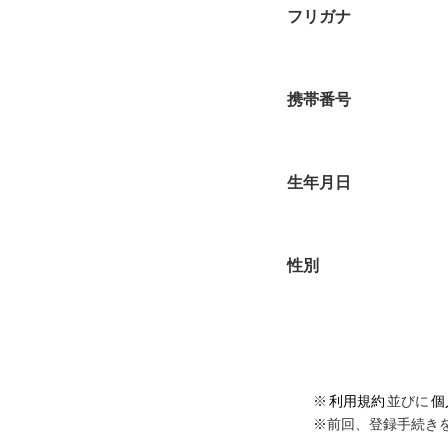
フリガナ
携帯番号
生年月日
性別
※
利用規約
並びに
個
※前回、登録手続き