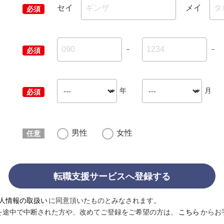
セイ
メイ
－
－
年
月
男性
女性
転職支援サービスへ登録する
人情報の取扱い
に同意頂いたものとみなされます。
を途中で中断された方や、改めてご登録をご希望の方は、
こちら
からお