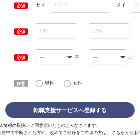
セイ
メイ
－
－
年
月
男性
女性
転職支援サービスへ登録する
人情報の取扱い
に同意頂いたものとみなされます。
を途中で中断された方や、改めてご登録をご希望の方は、
こちら
からお