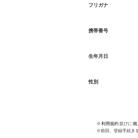
フリガナ
携帯番号
生年月日
性別
※
利用規約
並びに
個
※前回、登録手続き