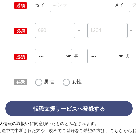
セイ
メイ
－
－
年
月
男性
女性
転職支援サービスへ登録する
人情報の取扱い
に同意頂いたものとみなされます。
を途中で中断された方や、改めてご登録をご希望の方は、
こちら
からお