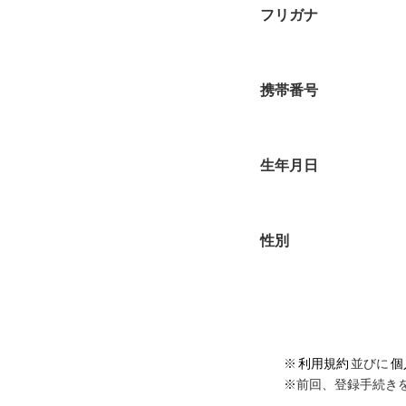
フリガナ
携帯番号
生年月日
性別
※
利用規約
並びに
個
※前回、登録手続き