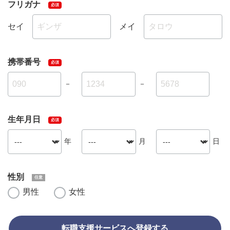
フリガナ
セイ
メイ
携帯番号
－
－
生年月日
年
月
日
性別
男性
女性
転職支援サービスへ登録する