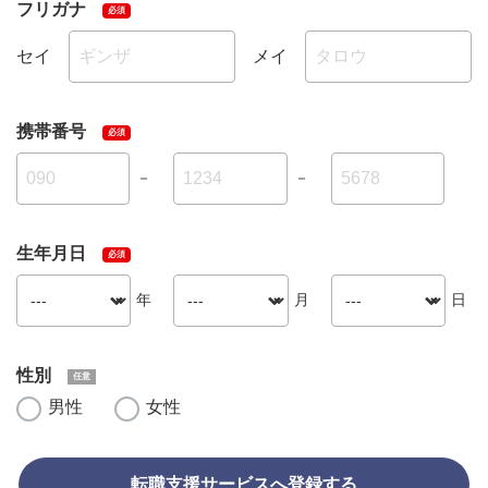
フリガナ
セイ
メイ
携帯番号
－
－
生年月日
年
月
日
性別
男性
女性
転職支援サービスへ登録する