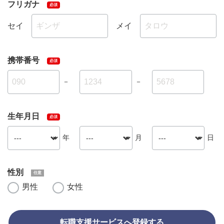
フリガナ
セイ
メイ
携帯番号
－
－
生年月日
年
月
日
性別
男性
女性
転職支援サービスへ登録する