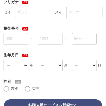
フリガナ
セイ
メイ
携帯番号
－
－
生年月日
年
月
日
性別
男性
女性
転職支援サービスへ登録する