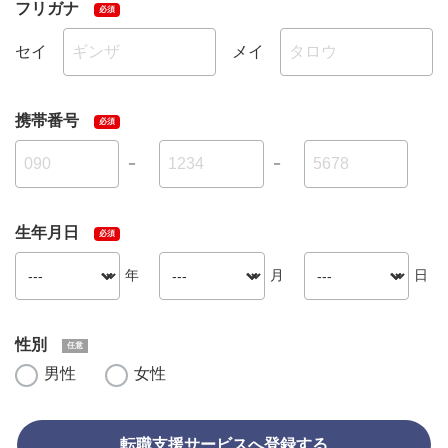
フリガナ
セイ
メイ
携帯番号
－
－
生年月日
年
月
日
性別
男性
女性
転職支援サービスへ登録する